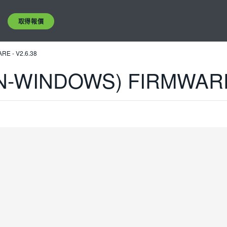
取得報價
RE - V2.6.38
ON-WINDOWS) FIRMWARE 