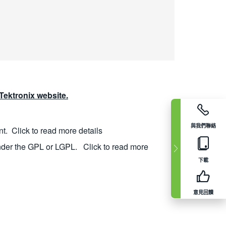
ektronix website.
與我們聯絡
nt.
Click to read more details
nder the GPL or LGPL.
Click to read more
下載
意見回饋