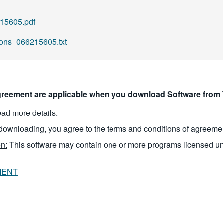
5605.pdf
ions_066215605.txt
reement are applicable when you download Software from T
read more details.
downloading, you agree to the terms and conditions of agreeme
n:
This software may contain one or more programs licensed u
MENT