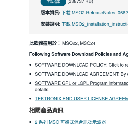
(338737 KB)
下載檔案
版本資訊:
下載 MSO2-ReleaseNotes_06621
安裝說明:
下載 MSO2_installation_instruct
此軟體適用於：
MSO22, MSO24
Following Software Download Policies and Ag
SOFTWARE DOWNLOAD POLICY:
Click to 
SOFTWARE DOWNLOAD AGREEMENT:
By 
SOFTWARE GPL or LGPL Program Informatio
details.
TEKTRONIX END USER LICENSE AGREE
相關產品資訊
2 系列 MSO 可攜式混合訊號示波器