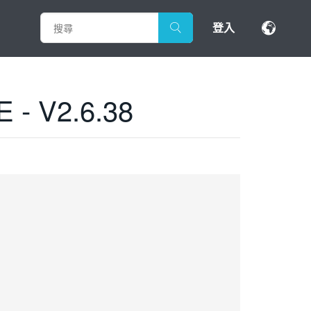
登入
- V2.6.38