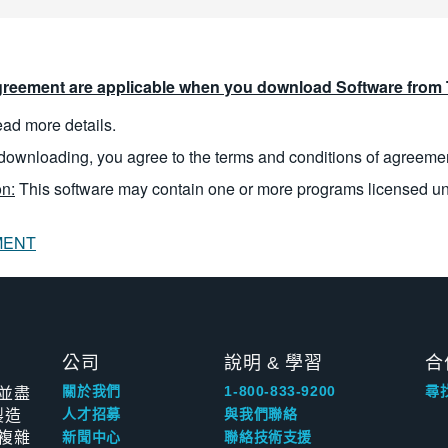
reement are applicable when you download Software from T
read more details.
downloading, you agree to the terms and conditions of agreeme
n:
This software may contain one or more programs licensed u
MENT
公司
說明 & 學習
合
並盡
關於我們
1-800-833-9200
尋
製造
人才招募
與我們聯絡
複雜
新聞中心
聯絡技術支援