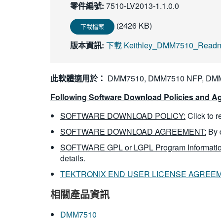
零件編號:
7510-LV2013-1.1.0.0
(2426 KB)
下載檔案
版本資訊:
下載 Keithley_DMM7510_Readme_
此軟體適用於：
DMM7510, DMM7510 NFP, DM
Following Software Download Policies and Ag
SOFTWARE DOWNLOAD POLICY:
Click to 
SOFTWARE DOWNLOAD AGREEMENT:
By 
SOFTWARE GPL or LGPL Program Informatio
details.
TEKTRONIX END USER LICENSE AGREE
相關產品資訊
DMM7510