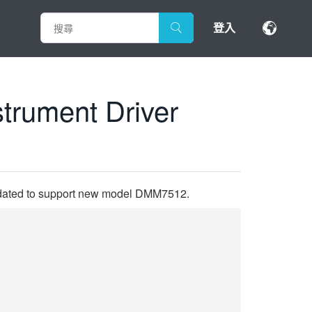
登入
trument Driver
Updated to support new model DMM7512.