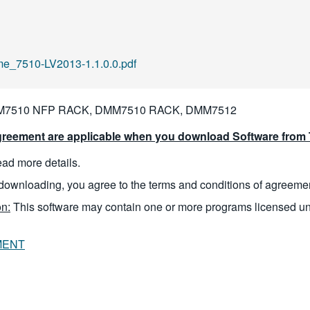
7510-LV2013-1.1.0.0.pdf
M7510 NFP RACK, DMM7510 RACK, DMM7512
reement are applicable when you download Software from T
read more details.
downloading, you agree to the terms and conditions of agreeme
n:
This software may contain one or more programs licensed u
MENT