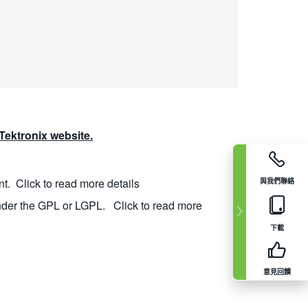
ektronix website.
nt.
Click to read more details
與我們聯絡
nder the GPL or LGPL.
Click to read more
下載
意見回饋