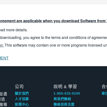
reement are applicable when you download Software from T
read more details.
downloading, you agree to the terms and conditions of agreeme
n:
This software may contain one or more programs licensed u
MENT
公司
說明 & 學習
合
並盡
關於我們
1-800-833-9200
尋
製造
人才招募
與我們聯絡
複雜
新聞中心
聯絡技術支援