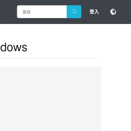
登入
indows