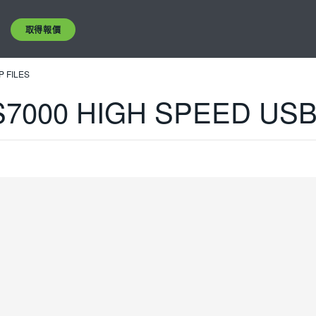
取得報價
P FILES
S7000 HIGH SPEED USB