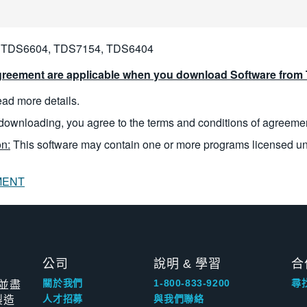
 TDS6604, TDS7154, TDS6404
reement are applicable when you download Software from T
read more details.
downloading, you agree to the terms and conditions of agreeme
n:
This software may contain one or more programs licensed u
MENT
公司
說明 & 學習
合
並盡
關於我們
1-800-833-9200
尋
製造
人才招募
與我們聯絡