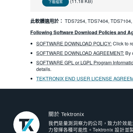
(11.18 KB)
下載檔案
此軟體適用於：
TDS7254, TDS7404, TDS7104,
Following Software Download Policies and Ag
SOFTWARE DOWNLOAD POLICY:
Click to 
SOFTWARE DOWNLOAD AGREEMENT:
By 
SOFTWARE GPL or LGPL Program Informatio
details.
TEKTRONIX END USER LICENSE AGREE
關於 Tektronix
我們是量測洞察力的公司，致力於效能
力發揮各種可能性。Tektronix 設計並