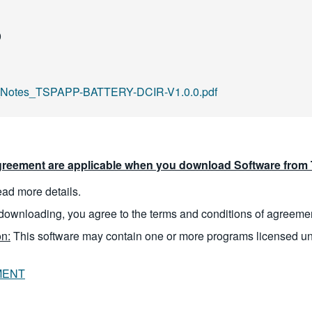
0
otes_TSPAPP-BATTERY-DCIR-V1.0.0.pdf
reement are applicable when you download Software from T
read more details.
downloading, you agree to the terms and conditions of agreeme
n:
This software may contain one or more programs licensed u
MENT