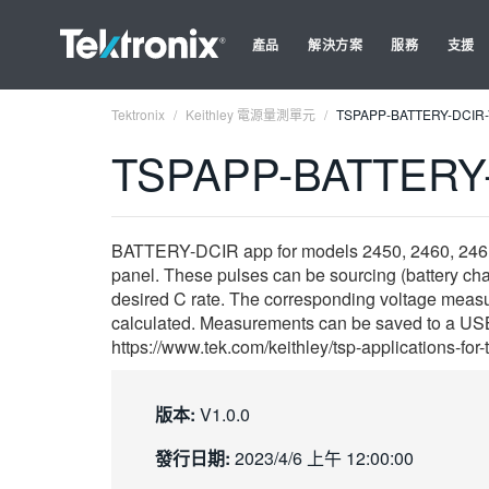
產品
解決方案
服務
支援
Tektronix
Keithley 電源量測單元
TSPAPP-BATTERY-DCIR-
TSPAPP-BATTERY-
BATTERY-DCIR app for models 2450, 2460, 2461, 24
panel. These pulses can be sourcing (battery char
desired C rate. The corresponding voltage measur
calculated. Measurements can be saved to a USB dr
https://www.tek.com/keithley/tsp-applications-for
版本:
V1.0.0
發行日期:
2023/4/6 上午 12:00:00