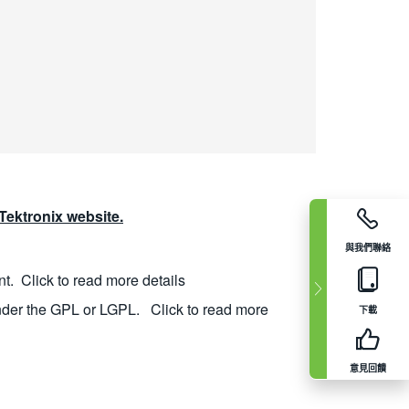
ektronix website.
與我們聯絡
nt.
Click to read more details
nder the GPL or LGPL.
Click to read more
下載
意見回饋