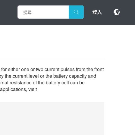
登入
r either one or two current pulses from the front
 the current level or the battery capacity and
al resistance of the battery cell can be
pplications, visit