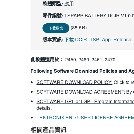
軟體類型:
應用
零件編號:
TSPAPP-BATTERY-DCIR-V1.0.
(88 KB)
下載檔案
版本資訊:
下載 DCIR_TSP_App_Release_N
此軟體適用於：
2450, 2460, 2461, 2470
Following Software Download Policies and Ag
SOFTWARE DOWNLOAD POLICY:
Click to 
SOFTWARE DOWNLOAD AGREEMENT:
By 
SOFTWARE GPL or LGPL Program Informatio
details.
TEKTRONIX END USER LICENSE AGREE
相關產品資訊