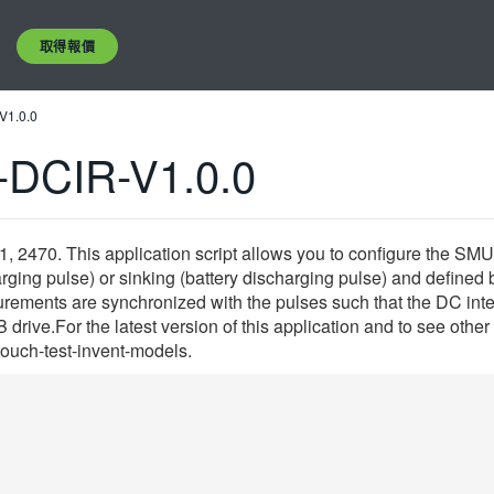
取得報價
V1.0.0
DCIR-V1.0.0
70. This application script allows you to configure the SMU fo
ging pulse) or sinking (battery discharging pulse) and defined by
ements are synchronized with the pulses such that the DC intern
ive.For the latest version of this application and to see other a
-touch-test-invent-models.