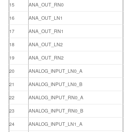
15
ANA_OUT_RN0
16
ANA_OUT_LN1
17
ANA_OUT_RN1
18
ANA_OUT_LN2
19
ANA_OUT_RN2
20
ANALOG_INPUT_LN0_A
21
ANALOG_INPUT_LN0_B
22
ANALOG_INPUT_RN0_A
23
ANALOG_INPUT_RN0_B
24
ANALOG_INPUT_LN1_A