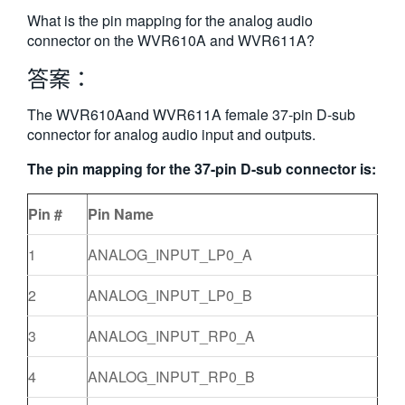
繁體中文
What is the pin mapping for the analog audio
connector on the WVR610A and WVR611A?
答案：
The WVR610Aand WVR611A female 37-pin D-sub
connector for analog audio input and outputs.
The pin mapping for the 37-pin D-sub connector is:
Pin #
Pin Name
1
ANALOG_INPUT_LP0_A
2
ANALOG_INPUT_LP0_B
3
ANALOG_INPUT_RP0_A
4
ANALOG_INPUT_RP0_B