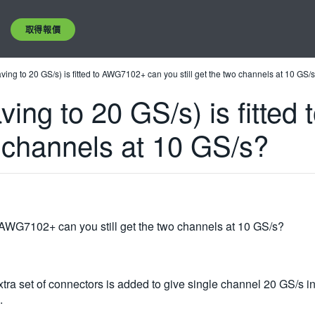
取得報價
eaving to 20 GS/s) is fitted to AWG7102+ can you still get the two channels at 10 GS/
eaving to 20 GS/s) is fitt
wo channels at 10 GS/s?
 to AWG7102+ can you still get the two channels at 10 GS/s?
ra set of connectors is added to give single channel 20 GS/s in
.