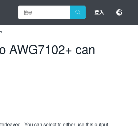
登入
s?
ed to AWG7102+ can
terleaved. You can select to either use this output