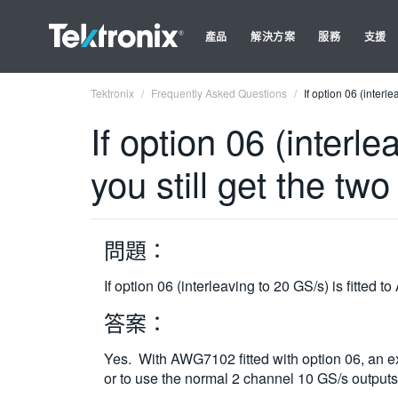
產品
解決方案
服務
支援
Tektronix
Frequently Asked Questions
If option 06 (interl
If option 06 (interl
you still get the t
問題：
If option 06 (interleaving to 20 GS/s) is fitted
答案：
Yes. With AWG7102 fitted with option 06, an ext
or to use the normal 2 channel 10 GS/s outputs