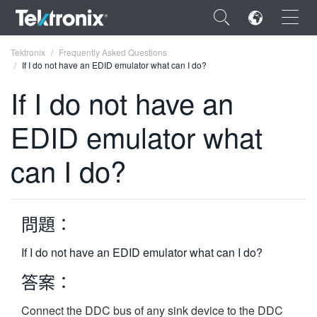
×
Tektronix
Frequently Asked Questions
If I do not have an EDID emulator what can I do?
If I do not have an
EDID emulator what
ENGLISH
can I do?
FRANÇAIS
DEUTSCH
問題：
VIỆT NAM
简体中文
If I do not have an EDID emulator what can I do?
日本語
答案：
한국어
Connect the DDC bus of any sink device to the DDC