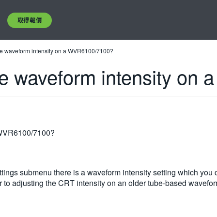
取得報價
he waveform intensity on a WVR6100/7100?
he waveform intensity on
a WVR6100/7100?
ttings submenu there is a waveform intensity setting which you c
r to adjusting the CRT intensity on an older tube-based wavefo