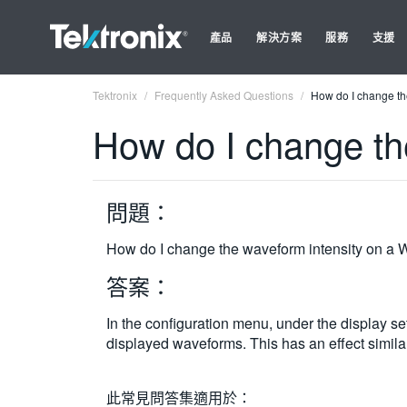
產品
解決方案
服務
支援
Tektronix
Frequently Asked Questions
How do I change t
How do I change t
問題：
How do I change the waveform intensity on 
答案：
In the configuration menu, under the display se
displayed waveforms. This has an effect simila
此常見問答集適用於：