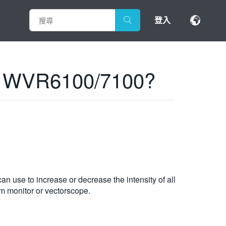
登入
 a WVR6100/7100?
an use to increase or decrease the intensity of all
rm monitor or vectorscope.