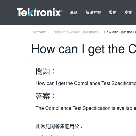
產品
解決方案
服務
支援
Tektronix
Frequently Asked Questions
How can I get the 
How can I get the C
問題：
How can I get the Compliance Test Specificati
答案：
The Compliance Test Specification is available 
此常見問答集適用於：