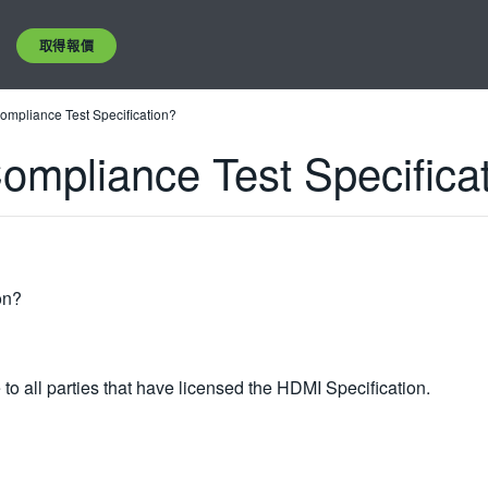
取得報價
Compliance Test Specification?
ompliance Test Specifica
on?
to all parties that have licensed the HDMI Specification.