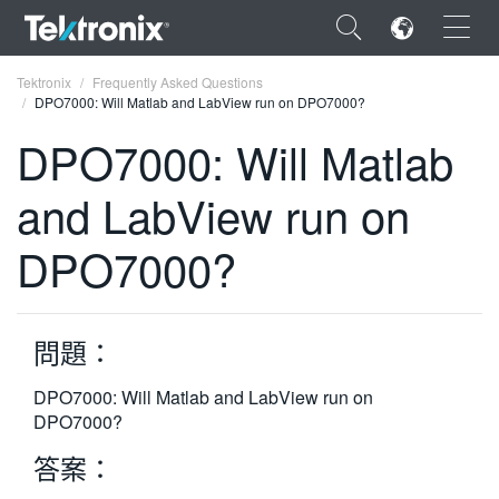
×
Tektronix
Frequently Asked Questions
DPO7000: Will Matlab and LabView run on DPO7000?
DPO7000: Will Matlab
and LabView run on
ENGLISH
DPO7000?
FRANÇAIS
DEUTSCH
問題：
VIỆT NAM
简体中文
DPO7000: Will Matlab and LabView run on
DPO7000?
日本語
答案：
한국어