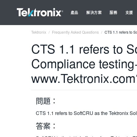
產品
解決方案
服務
支援
Tektronix
Frequently Asked Questions
CTS 1.1 refers to S
CTS 1.1 refers to S
Compliance testing+
www.Tektronix.com
問題：
CTS 1.1 refers to SoftCRU as the Tektronix So
答案：