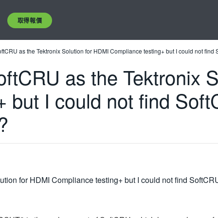
取得報價
oftCRU as the Tektronix Solution for HDMI Compliance testing+ but I could not fin
oftCRU as the Tektronix 
 but I could not find Sof
?
lution for HDMI Compliance testing+ but I could not find SoftC