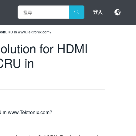
登入
d SoftCRU in www.Tektronix.com?
Solution for HDMI
tCRU in
RU in www.Tektronix.com?