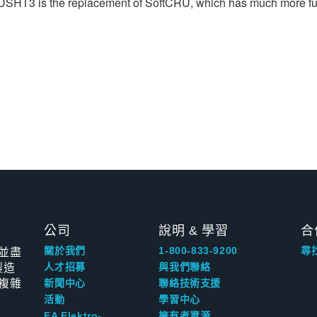
; TDSHT3 is the replacement of SoftCRU, which has much more fun
公司
說明 & 學習
合
並盡
關於我們
1-800-833-9200
尋
製造
人才招募
與我們聯絡
複雜
新聞中心
聯絡技術支援
活動
學習中心
EA Elektro-
擁有者資源