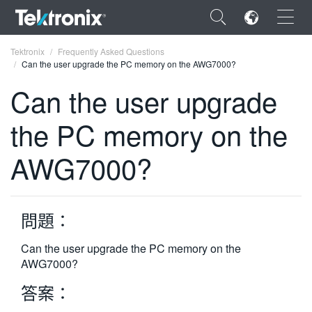
×
Tektronix
Frequently Asked Questions
Can the user upgrade the PC memory on the AWG7000?
Can the user upgrade
the PC memory on the
ENGLISH
AWG7000?
FRANÇAIS
DEUTSCH
問題：
VIỆT NAM
简体中文
Can the user upgrade the PC memory on the
AWG7000?
日本語
答案：
한국어