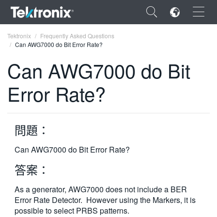
×
Tektronix
Frequently Asked Questions
Can AWG7000 do Bit Error Rate?
Can AWG7000 do Bit
Error Rate?
ENGLISH
FRANÇAIS
問題：
DEUTSCH
Can AWG7000 do Bit Error Rate?
VIỆT NAM
答案：
简体中文
As a generator, AWG7000 does not include a BER
日本語
Error Rate Detector. However using the Markers, it is
한국어
possible to select PRBS patterns.