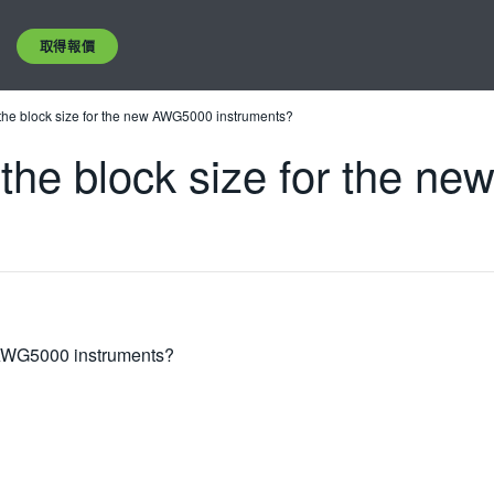
取得報價
he block size for the new AWG5000 instruments?
the block size for the n
 AWG5000 instruments?