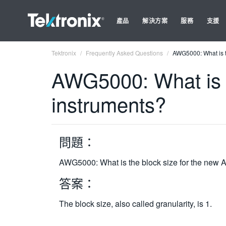
產品
解決方案
服務
支援
Tektronix
Frequently Asked Questions
AWG5000: What is t
AWG5000: What is 
instruments?
問題：
AWG5000: What is the block size for the new
答案：
The block size, also called granularity, is 1.