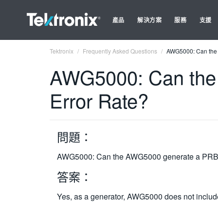
產品
解決方案
服務
支援
Tektronix
Frequently Asked Questions
AWG5000: Can the 
AWG5000: Can the 
Error Rate?
問題：
AWG5000: Can the AWG5000 generate a PRBS s
答案：
Yes, as a generator, AWG5000 does not include