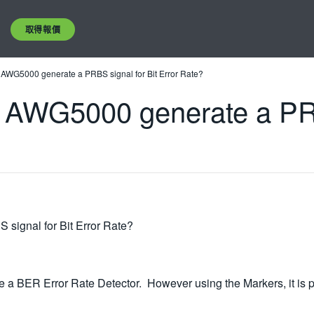
取得報價
AWG5000 generate a PRBS signal for Bit Error Rate?
AWG5000 generate a PRBS
ignal for Bit Error Rate?
 a BER Error Rate Detector. However using the Markers, it is p