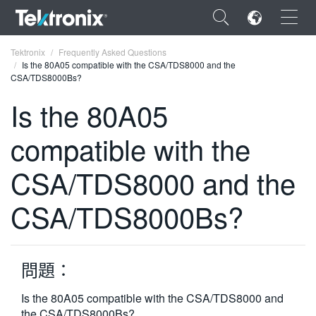
×
Tektronix
Frequently Asked Questions
Is the 80A05 compatible with the CSA/TDS8000 and the
CSA/TDS8000Bs?
Is the 80A05
compatible with the
ENGLISH
FRANÇAIS
CSA/TDS8000 and the
DEUTSCH
CSA/TDS8000Bs?
VIỆT NAM
简体中文
問題：
日本語
Is the 80A05 compatible with the CSA/TDS8000 and
한국어
the CSA/TDS8000Bs?