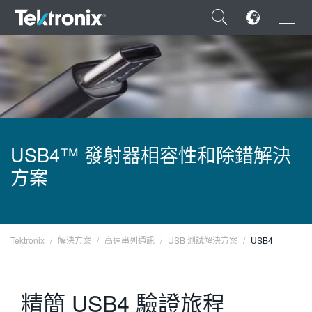
×
ENGLISH
USB4™ 發射器相容性和除錯解決
FRANÇAIS
方案
DEUTSCH
VIỆT NAM
Tektronix
解決方案
高速串列通訊
USB 測試解決方案
USB4
简体中文
日本語
精簡 USB4 驗證旅程
한국어