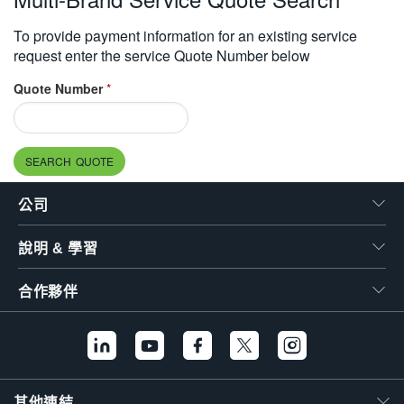
繁體中文
To provide payment information for an existing service
request enter the service Quote Number below
Quote Number
*
SEARCH QUOTE
公司
說明 & 學習
合作夥伴
其他連結