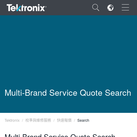
×
ENGLISH
FRANÇAIS
DEUTSCH
Multi-Brand Service Quote Search
VIỆT NAM
简体中文
日本語
Tektronix
校準與維修服務
快速報價
Search
한국어
Multi-Brand Service Quote Search