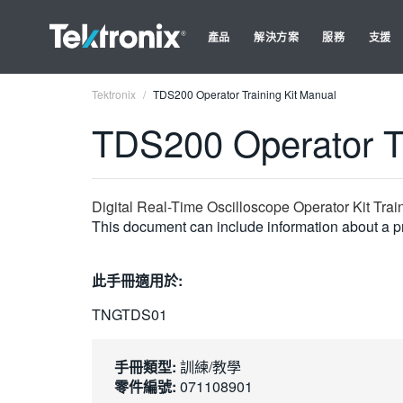
產品
解決方案
服務
支援
Tektronix
TDS200 Operator Training Kit Manual
TDS200 Operator Tr
Digital Real-Time Oscilloscope Operator Kit Tra
This document can include information about a pr
此手冊適用於:
TNGTDS01
手冊類型:
訓練/教學
零件編號:
071108901