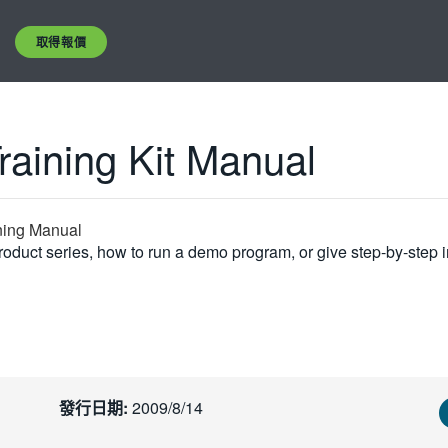
取得報價
aining Kit Manual
ining Manual
oduct series, how to run a demo program, or give step-by-step i
發行日期:
2009/8/14