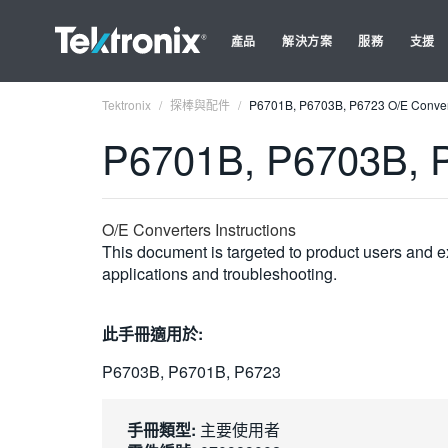
產品
解決方案
服務
支援
Tektronix
探棒與配件
P6701B, P6703B, P6723 O/E Conver
P6701B, P6703B, P
O/E Converters Instructions
This document is targeted to product users and ex
applications and troubleshooting.
此手冊適用於:
P6703B, P6701B, P6723
手冊類型:
主要使用者