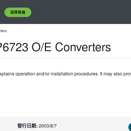
取得報價
ters
6723 O/E Converters
plains operation and/or installation procedures. It may also pro
發行日期:
2003/8/7