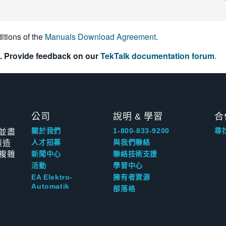
itions of the
Manuals Download Agreement
.
. Provide feedback on our
TekTalk documentation forum
.
公司
說明 & 學習
合
並盡
關於我們
1-800-833-9200
尋
製造
人才招募
與我們聯絡
複雜
新聞中心
聯絡技術支援
活動
學習中心
EA Elektro-
擁有者資源
Automatik
部落格