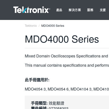
產品
解決方案
服務
支援
Tektronix
MDO4000 Series
MDO4000 Series
Mixed Domain Oscilloscopes Specifications and 
This manual contains specifications and perform
此手冊適用於:
MDO4054 3, MDO4054 6, MDO4104 3, MDO410
手冊類型:
效能驗證
零件編號:
077058302