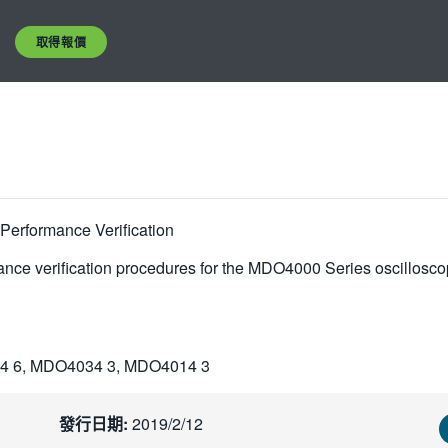
取得報價
Performance Verification
ance verification procedures for the MDO4000 Series oscillosco
4 6, MDO4034 3, MDO4014 3
發行日期:
2019/2/12