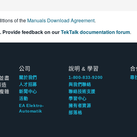
itions of the
Manuals Download Agreement
.
. Provide feedback on our
TekTalk documentation forum
.
公司
說明 & 學習
合
並盡
關於我們
1-800-833-9200
尋
製造
人才招募
與我們聯絡
複雜
新聞中心
聯絡技術支援
活動
學習中心
EA Elektro-
擁有者資源
Automatik
部落格