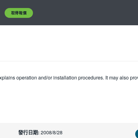
取得報價
plains operation and/or installation procedures. It may also pro
發行日期:
2008/8/28