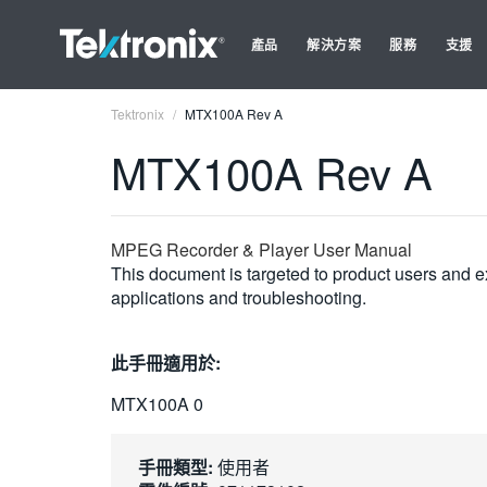
產品
解決方案
服務
支援
Tektronix
MTX100A Rev A
MTX100A Rev A
MPEG Recorder & Player User Manual
This document is targeted to product users and ex
applications and troubleshooting.
此手冊適用於:
MTX100A 0
手冊類型:
使用者