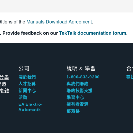
itions of the
Manuals Download Agreement
.
. Provide feedback on our
TekTalk documentation forum
.
公司
說明 & 學習
合
並盡
關於我們
1-800-833-9200
尋
製造
人才招募
與我們聯絡
複雜
新聞中心
聯絡技術支援
活動
學習中心
EA Elektro-
擁有者資源
Automatik
部落格