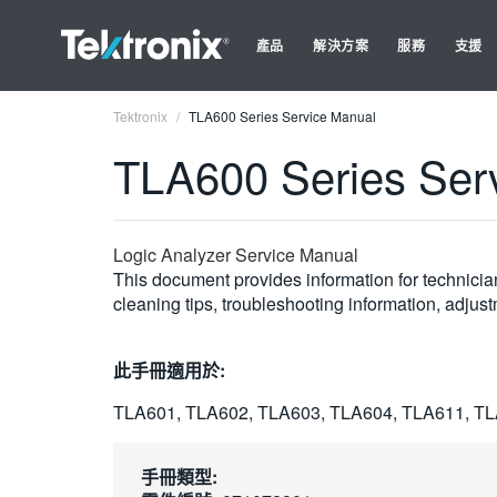
產品
解決方案
服務
支援
Tektronix
TLA600 Series Service Manual
TLA600 Series Ser
Logic Analyzer Service Manual
This document provides information for technician
cleaning tips, troubleshooting information, adjus
此手冊適用於:
TLA601, TLA602, TLA603, TLA604, TLA611, TL
手冊類型: