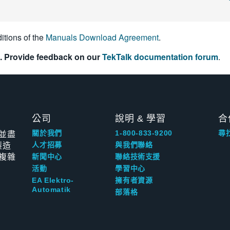
itions of the
Manuals Download Agreement
.
. Provide feedback on our
TekTalk documentation forum
.
公司
說明 & 學習
合
並盡
關於我們
1-800-833-9200
尋
製造
人才招募
與我們聯絡
複雜
新聞中心
聯絡技術支援
活動
學習中心
EA Elektro-
擁有者資源
Automatik
部落格