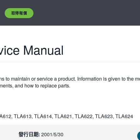
取得報價
vice Manual
s to maintain or service a product. Information is given to the 
tments, and how to replace parts.
A612, TLA613, TLA614, TLA621, TLA622, TLA623, TLA624
發行日期:
2001/5/30