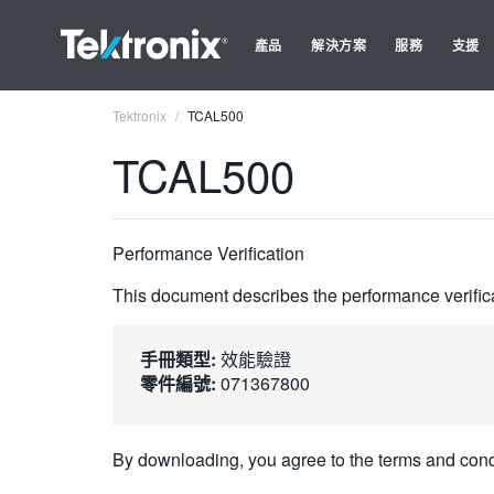
產品
解決方案
服務
支援
Tektronix
TCAL500
TCAL500
Performance Verification
This document describes the performance verific
手冊類型:
效能驗證
零件編號:
071367800
By downloading, you agree to the terms and cond