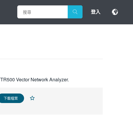
登入
e TTR500 Vector Network Analyzer.
下載檔案