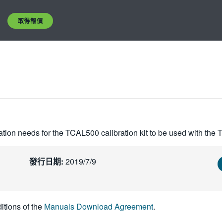
取得報價
ation needs for the TCAL500 calibration kit to be used with th
發行日期:
2019/7/9
itions of the
Manuals Download Agreement
.