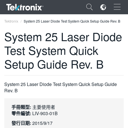
×
Tektronix
System 25 Laser Diode Test System Quick Setup Guide Rev. B
System 25 Laser Diode
Test System Quick
ENGLISH
Setup Guide Rev. B
FRANÇAIS
DEUTSCH
System 25 Laser Diode Test System Quick Setup Guide
VIỆT NAM
Rev. B
简体中文
手冊類型:
主要使用者
日本語
零件編號:
LIV-903-01B
한국어
發行日期:
2015/9/17