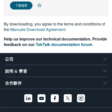
繁體中文
下載檔案
By downloading, you agree to the terms and conditions of
the
Manuals Download Agreement
.
Help us improve our technical documentation. Provide
feedback on our
TekTalk documentation forum
.
公司
說明 & 學習
合作夥伴