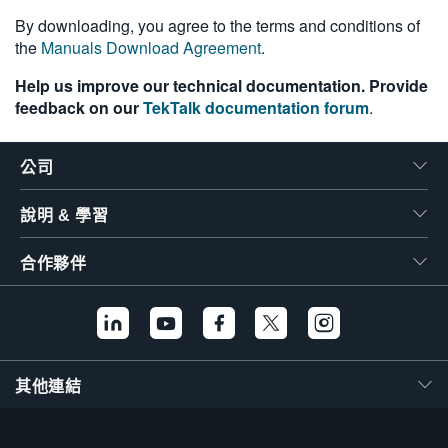
繁體中文
By downloading, you agree to the terms and conditions of
the
Manuals Download Agreement
.
Help us improve our technical documentation. Provide
feedback on our
TekTalk documentation forum
.
公司
說明 & 學習
合作夥伴
其他連結