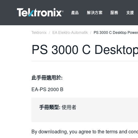
產品
解決方案
服務
支援
Tektronix
EA Elektro-Automatik
PS 3000 C Desktop Power
PS 3000 C Desktop
此手冊適用於:
EA-PS 2000 B
手冊類型:
使用者
By downloading, you agree to the terms and cond