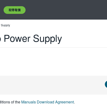
取得報價
 Supply
 Power Supply
itions of the
Manuals Download Agreement
.