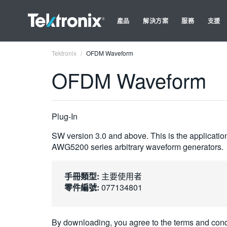
產品
解決方案
服務
支援
Tektronix
OFDM Waveform
OFDM Waveform
Plug-In
SW version 3.0 and above. This is the applicati
AWG5200 series arbitrary waveform generators.
手冊類型:
主要使用者
零件編號:
077134801
By downloading, you agree to the terms and cond