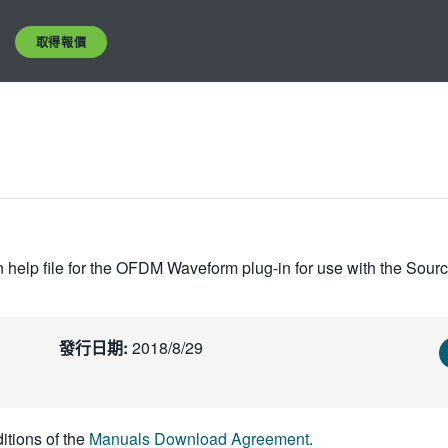
取得報價
on help file for the OFDM Waveform plug-in for use with the S
發行日期:
2018/8/29
itions of the
Manuals Download Agreement
.