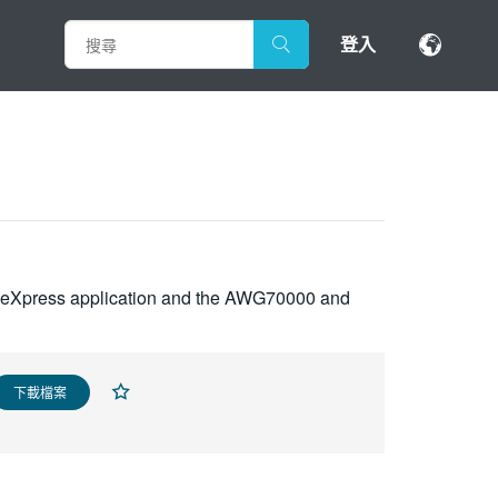
登入
ourceXpress application and the AWG70000 and
下載檔案