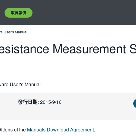
取得報價
e User's Manual
esistance Measurement S
ware User's Manual
發行日期:
2015/9/16
itions of the
Manuals Download Agreement
.