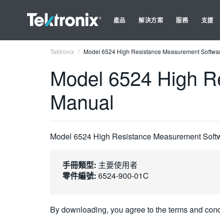
產品
解決方案
服務
支援
Tektronix
Model 6524 High Resistance Measurement Softwar
Model 6524 High R
Manual
Model 6524 High Resistance Measurement Soft
手冊類型:
主要使用者
零件編號:
6524-900-01C
By downloading, you agree to the terms and cond