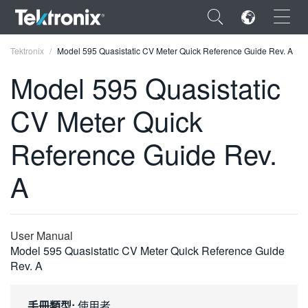
×
Tektronix
Model 595 Quasistatic CV Meter Quick Reference Guide Rev. A
Model 595 Quasistatic
CV Meter Quick
ENGLISH
Reference Guide Rev.
FRANÇAIS
A
DEUTSCH
VIỆT NAM
User Manual
简体中文
Model 595 Quasistatic CV Meter Quick Reference Guide
Rev. A
日本語
한국어
手冊類型:
使用者