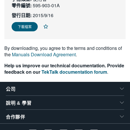
零件編號:
595-903-01A
繁體中文
發行日期:
2015/9/16
下載檔案
By downloading, you agree to the terms and conditions of
the
Manuals Download Agreement
.
Help us improve our technical documentation. Provide
feedback on our
TekTalk documentation forum
.
公司
說明 & 學習
合作夥伴