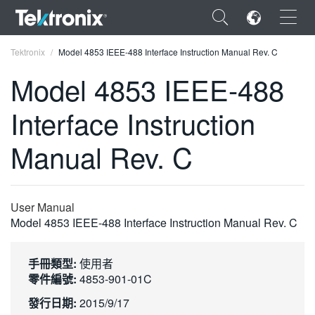
×
Tektronix
Model 4853 IEEE-488 Interface Instruction Manual Rev. C
Model 4853 IEEE-488
Interface Instruction
ENGLISH
Manual Rev. C
FRANÇAIS
DEUTSCH
User Manual
VIỆT NAM
Model 4853 IEEE-488 Interface Instruction Manual Rev. C
简体中文
手冊類型:
使用者
日本語
零件編號:
4853-901-01C
한국어
發行日期:
2015/9/17