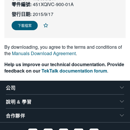
零件編號:
451XQIVC-900-01A
繁體中文
發行日期:
2015/9/17
下載檔案
By downloading, you agree to the terms and conditions of
the
Manuals Download Agreement
.
Help us improve our technical documentation. Provide
feedback on our
TekTalk documentation forum
.
公司
說明 & 學習
合作夥伴