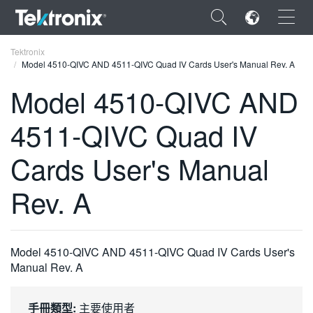
×
Tektronix
Model 4510-QIVC AND 4511-QIVC Quad IV Cards User's Manual Rev. A
Model 4510-QIVC AND
4511-QIVC Quad IV
ENGLISH
Cards User's Manual
FRANÇAIS
Rev. A
DEUTSCH
VIỆT NAM
简体中文
Model 4510-QIVC AND 4511-QIVC Quad IV Cards User's
Manual Rev. A
日本語
한국어
手冊類型:
主要使用者