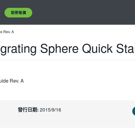
取得報價
de Rev. A
grating Sphere Quick Sta
uide Rev. A
發行日期:
2015/9/16