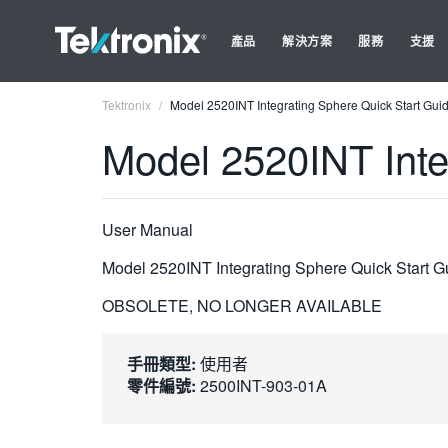
產品
解決方案
服務
支援
Tektronix
Model 2520INT Integrating Sphere Quick Start Gui
Model 2520INT Inte
User Manual
Model 2520INT Integrating Sphere Quick Start G
OBSOLETE, NO LONGER AVAILABLE
手冊類型:
使用者
零件編號:
2500INT-903-01A