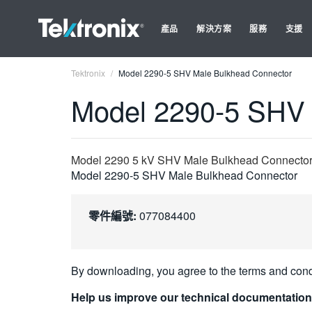
產品
解決方案
服務
支援
Tektronix
Model 2290-5 SHV Male Bulkhead Connector
Model 2290-5 SHV 
Model 2290 5 kV SHV Male Bulkhead Connector
Model 2290-5 SHV Male Bulkhead Connector
零件編號:
077084400
By downloading, you agree to the terms and cond
Help us improve our technical documentation