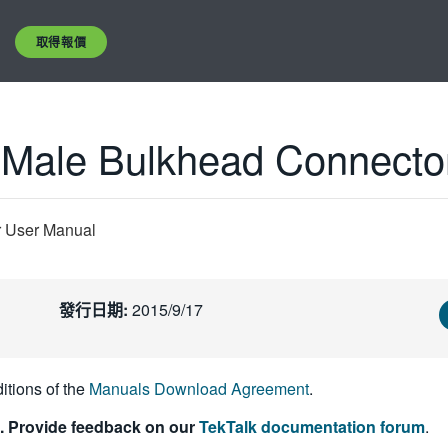
取得報價
Male Bulkhead Connecto
 User Manual
發行日期:
2015/9/17
itions of the
Manuals Download Agreement
.
. Provide feedback on our
TekTalk documentation forum
.