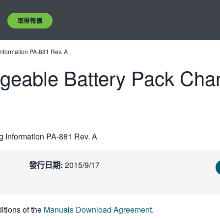
取得報價
nformation PA-881 Rev. A
eable Battery Pack Char
 Information PA-881 Rev. A
發行日期:
2015/9/17
itions of the
Manuals Download Agreement
.