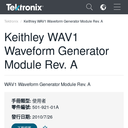
×
Tektronix
Keithley WAV1 Waveform Generator Module Rev. A
Keithley WAV1
Waveform Generator
ENGLISH
Module Rev. A
FRANÇAIS
DEUTSCH
WAV1 Waveform Generator Module Rev. A
VIỆT NAM
简体中文
手冊類型:
使用者
零件編號:
501-921-01A
日本語
發行日期:
2010/7/26
한국어
下載檔案