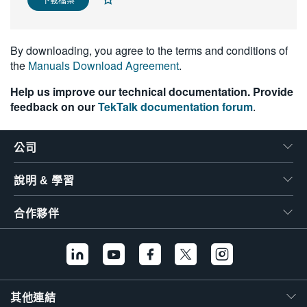
繁體中文
By downloading, you agree to the terms and conditions of
the
Manuals Download Agreement
.
Help us improve our technical documentation. Provide
feedback on our
TekTalk documentation forum
.
公司
說明 & 學習
合作夥伴
其他連結