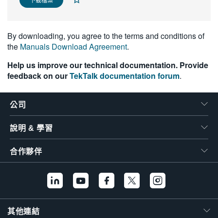
繁體中文
By downloading, you agree to the terms and conditions of
the
Manuals Download Agreement
.
Help us improve our technical documentation. Provide
feedback on our
TekTalk documentation forum
.
公司
說明 & 學習
合作夥伴
其他連結