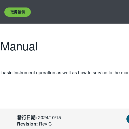
取得報價
 Manual
basic instrument operation as well as how to service to the mod
發行日期:
2024/10/15
Revision:
Rev C