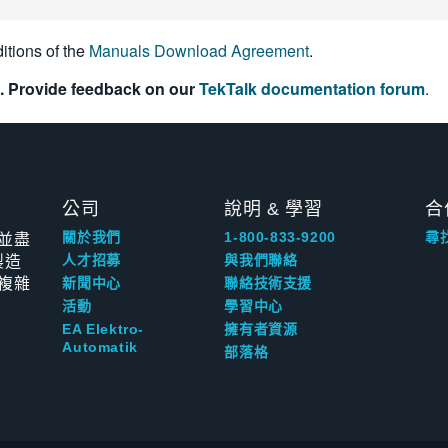
itions of the
Manuals Download Agreement
.
. Provide feedback on our
TekTalk documentation forum
.
公司
說明 & 學習
合
並盡
關於我們
1-800-833-9200
尋
製造
人才招募
與我們聯絡
複雜
新聞中心
聯絡技術支援
活動
學習中心
EA Elektro-
擁有者資源
Automatik
部落格