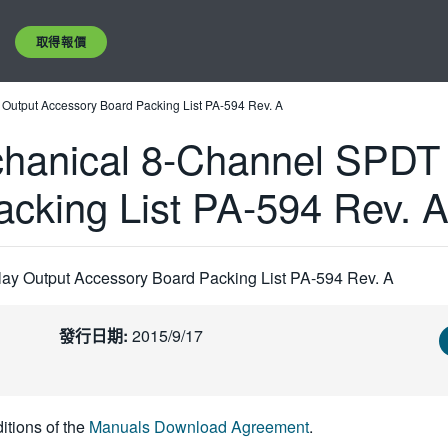
取得報價
utput Accessory Board Packing List PA-594 Rev. A
hanical 8-Channel SPDT 
cking List PA-594 Rev. 
y Output Accessory Board Packing List PA-594 Rev. A
發行日期:
2015/9/17
itions of the
Manuals Download Agreement
.