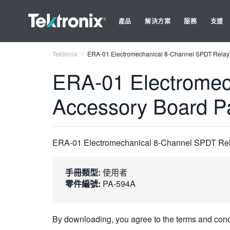
產品
解決方案
服務
支援
Tektronix
ERA-01 Electromechanical 8-Channel SPDT Relay O
ERA-01 Electromec
Accessory Board Pa
ERA-01 Electromechanical 8-Channel SPDT Rela
手冊類型:
使用者
零件編號:
PA-594A
By downloading, you agree to the terms and cond