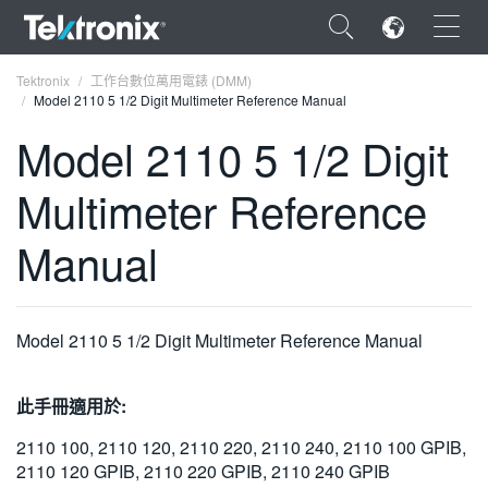
×
Tektronix
工作台數位萬用電錶 (DMM)
Model 2110 5 1/2 Digit Multimeter Reference Manual
Model 2110 5 1/2 Digit
Multimeter Reference
ENGLISH
Manual
FRANÇAIS
DEUTSCH
Model 2110 5 1/2 Digit Multimeter Reference Manual
VIỆT NAM
简体中文
此手冊適用於:
日本語
2110 100, 2110 120, 2110 220, 2110 240, 2110 100 GPIB,
한국어
2110 120 GPIB, 2110 220 GPIB, 2110 240 GPIB