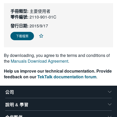
繁體中文
手冊類型:
主要使用者
零件編號:
2110-901-01C
發行日期:
2015/9/17
下載檔案
By downloading, you agree to the terms and conditions of
the
Manuals Download Agreement
.
Help us improve our technical documentation. Provide
feedback on our
TekTalk documentation forum
.
公司
說明 & 學習