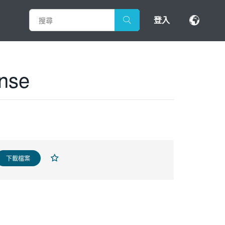
登入
nse
下載檔案