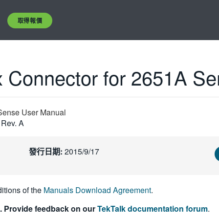
取得報價
 Connector for 2651A Se
 Sense User Manual
 Rev. A
發行日期:
2015/9/17
itions of the
Manuals Download Agreement
.
. Provide feedback on our
TekTalk documentation forum
.