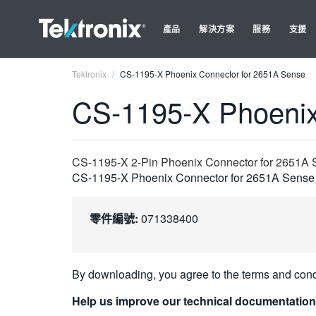
產品
解決方案
服務
支援
Tektronix
CS-1195-X Phoenix Connector for 2651A Sense
CS-1195-X Phoenix
CS-1195-X 2-Pin Phoenix Connector for 2651A
CS-1195-X Phoenix Connector for 2651A Sense
零件編號:
071338400
By downloading, you agree to the terms and cond
Help us improve our technical documentation