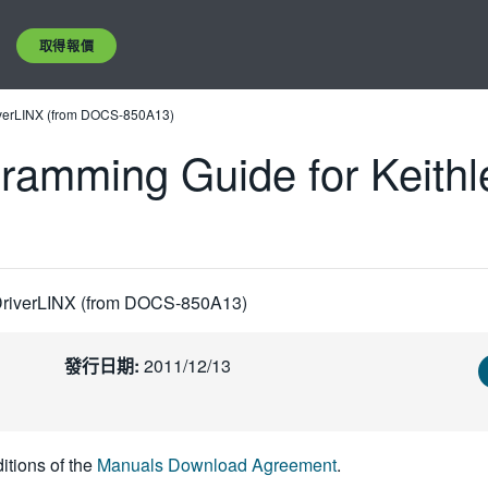
取得報價
riverLINX (from DOCS-850A13)
ramming Guide for Keithl
 DriverLINX (from DOCS-850A13)
發行日期:
2011/12/13
itions of the
Manuals Download Agreement
.