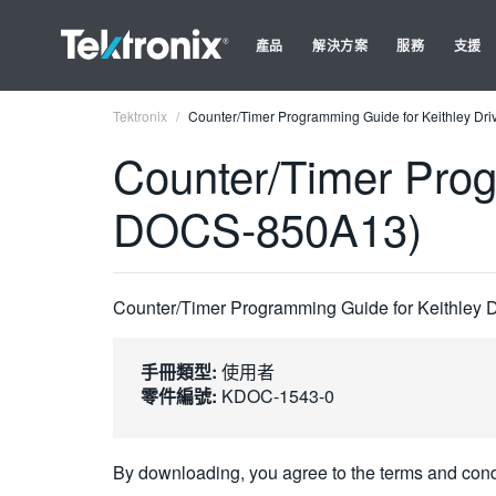
產品
解決方案
服務
支援
Tektronix
Counter/Timer Programming Guide for Keithley D
Counter/Timer Prog
DOCS-850A13)
Counter/Timer Programming Guide for Keithley
手冊類型:
使用者
零件編號:
KDOC-1543-0
By downloading, you agree to the terms and cond