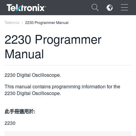
×
Tektronix
2230 Programmer Manual
2230 Programmer
Manual
ENGLISH
FRANÇAIS
2230 Digital Oscilloscope.
DEUTSCH
This manual contains programming information for the
2230 Digital Oscilloscope.
VIỆT NAM
简体中文
此手冊適用於:
日本語
2230
한국어