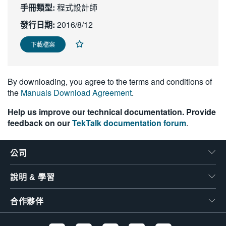
手冊類型:
程式設計師
繁體中文
發行日期:
2016/8/12
下載檔案
By downloading, you agree to the terms and conditions of
the
Manuals Download Agreement
.
Help us improve our technical documentation. Provide
feedback on our
TekTalk documentation forum
.
公司
說明 & 學習
合作夥伴