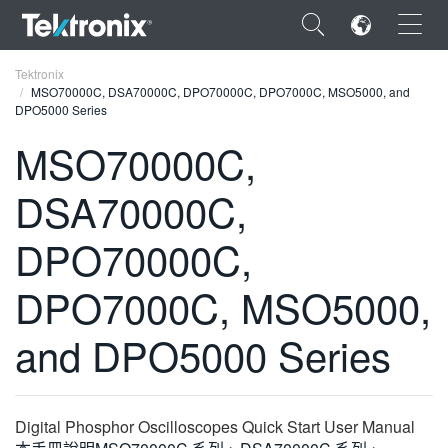
×
Tektronix
MSO70000C, DSA70000C, DPO70000C, DPO7000C, MSO5000, and
DPO5000 Series
MSO70000C,
DSA70000C,
ENGLISH
FRANÇAIS
DPO70000C,
DEUTSCH
DPO7000C, MSO5000,
VIỆT NAM
and DPO5000 Series
简体中文
日本語
Digital Phosphor Oscilloscopes Quick Start User Manual
한국어