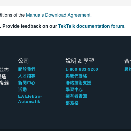
itions of the
Manuals Download Agreement
.
. Provide feedback on our
TekTalk documentation forum
.
公司
說明 & 學習
合
並盡
關於我們
1-800-833-9200
尋
製造
人才招募
與我們聯絡
複雜
新聞中心
聯絡技術支援
活動
學習中心
EA Elektro-
擁有者資源
Automatik
部落格