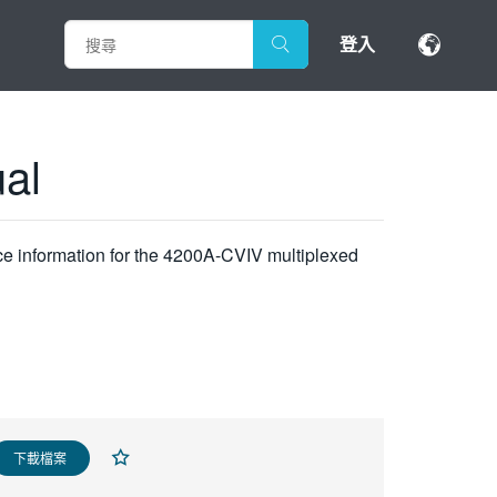
登入
al
ce information for the 4200A-CVIV multiplexed
下載檔案