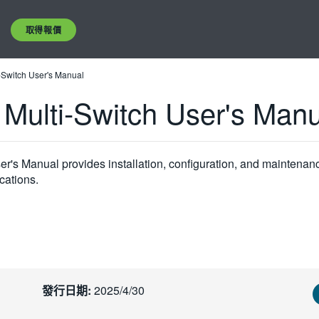
取得報價
Switch User's Manual
Multi-Switch User's Manu
's Manual provides installation, configuration, and maintenan
cations.
發行日期:
2025/4/30