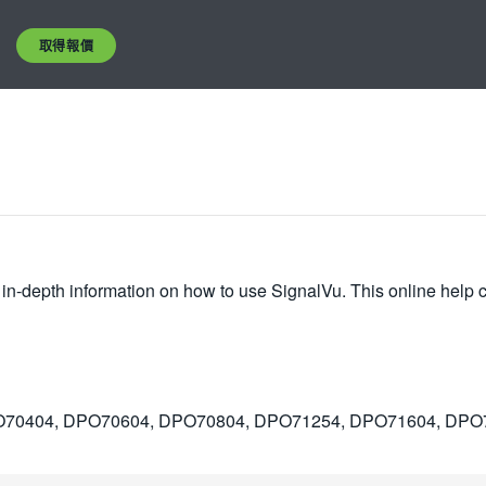
取得報價
s in-depth information on how to use SignalVu. This online help 
70404, DPO70604, DPO70804, DPO71254, DPO71604, DPO