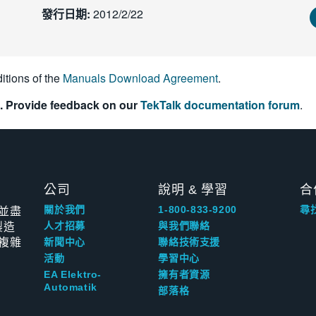
發行日期:
2012/2/22
itions of the
Manuals Download Agreement
.
. Provide feedback on our
TekTalk documentation forum
.
公司
說明 & 學習
合
並盡
關於我們
1-800-833-9200
尋
製造
人才招募
與我們聯絡
複雜
新聞中心
聯絡技術支援
活動
學習中心
EA Elektro-
擁有者資源
Automatik
部落格