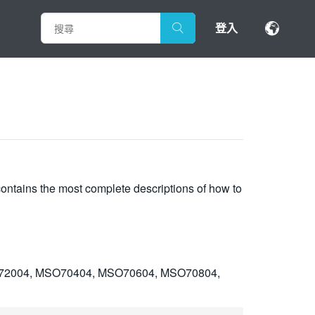
登入
contains the most complete descriptions of how to
72004, MSO70404, MSO70604, MSO70804,