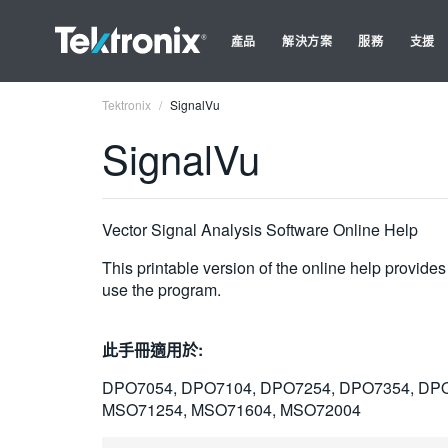
產品
解決方案
服務
支援
Tektronix
SignalVu
SignalVu
Vector Signal Analysis Software Online Help
This printable version of the online help provide
use the program.
此手冊適用於:
DPO7054, DPO7104, DPO7254, DPO7354, DPO
MSO71254, MSO71604, MSO72004