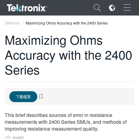
×
Tektronix
Maximizing Ohms Accuracy with the 2400 Series
Maximizing Ohms
Accuracy with the 2400
ENGLISH
Series
FRANÇAIS
DEUTSCH
VIỆT NAM
下載檔案
简体中文
This brief describes sources of error in resistance
日本語
measurements with 2400 Series SMUs, and methods of
improving resistance measurement quality.
한국어
SHARE