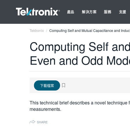
產品
解決方案
服務
支援
Tektronix
Computing Self and Mutual Capacitance and Ind
Computing Self and
Even and Odd Mod
下載檔案
This technical brief describes a novel techniqu
measurements.
SHARE