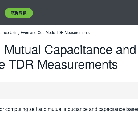
取得報價
uctance Using Even and Odd Mode TDR Measurements
 Mutual Capacitance and
e TDR Measurements
e for computing self and mutual inductance and capacitance ba