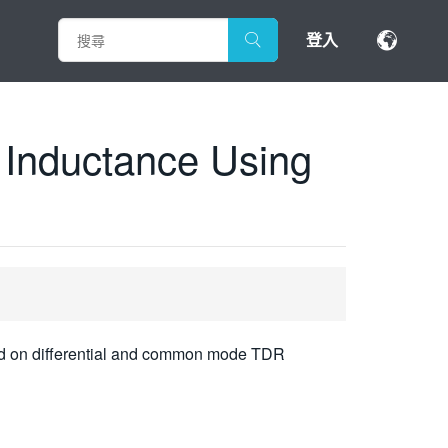
登入
 Inductance Using
sed on differential and common mode TDR